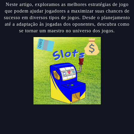
Neste artigo, exploramos as melhores estratégias de jogo
que podem ajudar jogadores a maximizar suas chances de
sucesso em diversos tipos de jogos. Desde o planejamento
até a adaptação às jogadas dos oponentes, descubra como
se tornar um maestro no universo dos jogos.