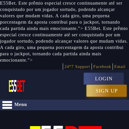
E55Bet. Este prêmio especial cresce continuamente até ser
conquistado por um jogador sortudo, podendo alcançar
valores que mudam vidas. A cada giro, uma pequena
porcentagem da aposta contribui para o jackpot, tornando
cada partida ainda mais emocionante.">
E55Bet. Este prêmio
especial cresce continuamente até ser conquistado por um
jogador sortudo, podendo alcançar valores que mudam vidas.
A cada giro, uma pequena porcentagem da aposta contribui
para o jackpot, tornando cada partida ainda mais
emocionante.">
24*7 Support
Facebook
Email
LOGIN
SIGN UP
Menu