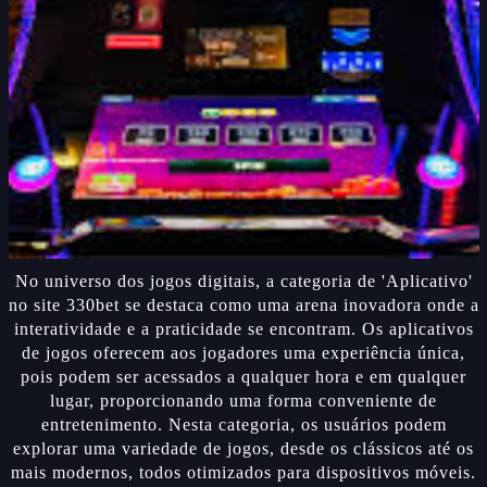
No universo dos jogos digitais, a categoria de 'Aplicativo'
no site 330bet se destaca como uma arena inovadora onde a
interatividade e a praticidade se encontram. Os aplicativos
de jogos oferecem aos jogadores uma experiência única,
pois podem ser acessados a qualquer hora e em qualquer
lugar, proporcionando uma forma conveniente de
entretenimento. Nesta categoria, os usuários podem
explorar uma variedade de jogos, desde os clássicos até os
mais modernos, todos otimizados para dispositivos móveis.