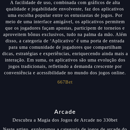
A facilidade de uso, combinada com gráficos de alta
qualidade e jogabilidade envolvente, faz dos aplicativos
uma escolha popular entre os entusiastas de jogos. Por
meio de uma interface amigável, os aplicativos permitem
que os jogadores façam apostas, participem de torneios e
aproveitem bônus exclusivos, tudo na palma da mão. Além
disso, a categoria de ‘Aplicativo’ é uma porta de entrada
para uma comunidade de jogadores que compartilham
dicas, estratégias e experiências, enriquecendo ainda mais a
interação. Em suma, os aplicativos são uma evolução dos
jogos tradicionais, refletindo a demanda crescente por
conveniência e acessibilidade no mundo dos jogos online.
667Bet
Arcade
Descubra a Magia dos Jogos de Arcade no 330bet
Neste artigo, exploramos a categoria de jogos de arcade do