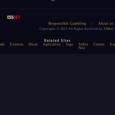
Responsible Gambling
About us
Copyrights © 2025 All Rights Reserved by
330bet
Related Sites
ade
Eventos
Dicas
Aplicativo
Jogo
Sobre
Casino
Es
Nós