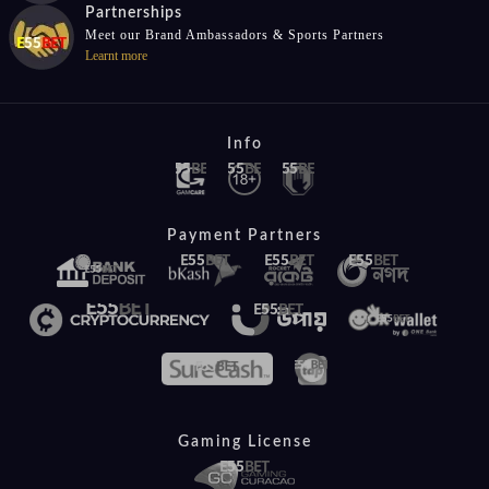
Partnerships
Meet our Brand Ambassadors & Sports Partners
Learnt more
Info
Payment Partners
Gaming License