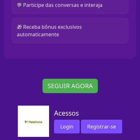
💬 Participe das conversas e interaja
🎁 Receba bônus exclusivos
automaticamente
SEGUIR AGORA
Acessos
Login
Registrar-se