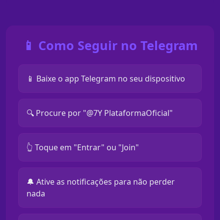
📱 Como Seguir no Telegram
📱 Baixe o app Telegram no seu dispositivo
🔍 Procure por "@7Y PlataformaOficial"
👆 Toque em "Entrar" ou "Join"
🔔 Ative as notificações para não perder
nada