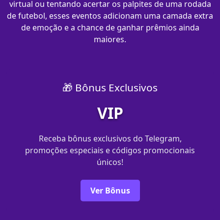
virtual ou tentando acertar os palpites de uma rodada
de futebol, esses eventos adicionam uma camada extra
de emoção e a chance de ganhar prêmios ainda
maiores.
🎁 Bônus Exclusivos
VIP
Receba bônus exclusivos do Telegram,
promoções especiais e códigos promocionais
únicos!
Ver Bônus