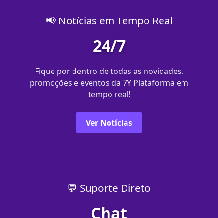
📢 Notícias em Tempo Real
24/7
Fique por dentro de todas as novidades,
promoções e eventos da 7Y Plataforma em
tempo real!
Ver Notícias
💬 Suporte Direto
Chat