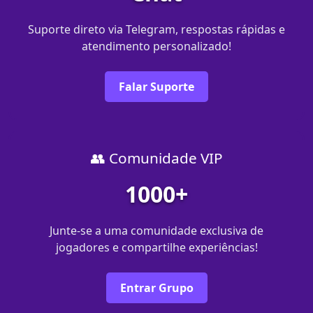
Suporte direto via Telegram, respostas rápidas e
atendimento personalizado!
Falar Suporte
👥 Comunidade VIP
1000+
Junte-se a uma comunidade exclusiva de
jogadores e compartilhe experiências!
Entrar Grupo