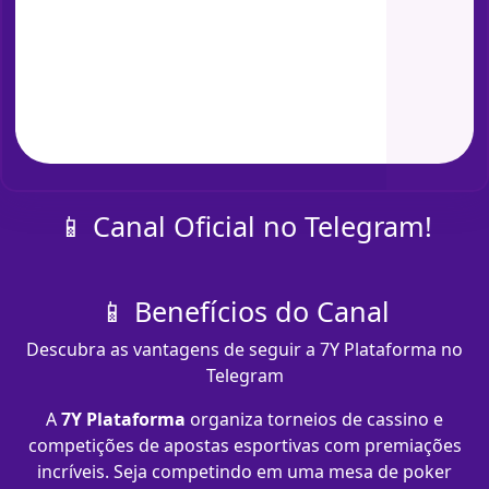
📱 Canal Oficial no Telegram!
📱 Benefícios do Canal
Descubra as vantagens de seguir a 7Y Plataforma no
Telegram
A
7Y Plataforma
organiza torneios de cassino e
competições de apostas esportivas com premiações
incríveis. Seja competindo em uma mesa de poker