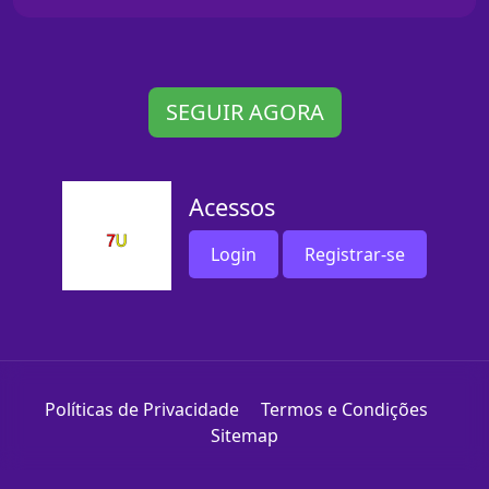
SEGUIR AGORA
Acessos
Login
Registrar-se
Políticas de Privacidade
Termos e Condições
Sitemap