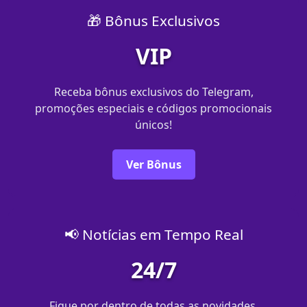
🎁 Bônus Exclusivos
VIP
Receba bônus exclusivos do Telegram,
promoções especiais e códigos promocionais
únicos!
Ver Bônus
📢 Notícias em Tempo Real
24/7
Fique por dentro de todas as novidades,