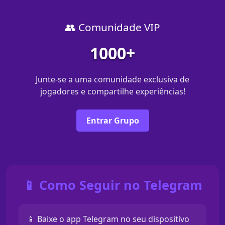
👥 Comunidade VIP
1000+
Junte-se a uma comunidade exclusiva de
jogadores e compartilhe experiências!
Entrar Grupo
📱 Como Seguir no Telegram
📱 Baixe o app Telegram no seu dispositivo