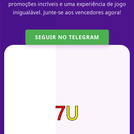
promoções incríveis e uma experiência de jogo
inigualável. Junte-se aos vencedores agora!
SEGUIR NO TELEGRAM