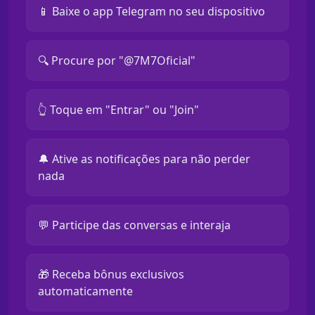
📱 Baixe o app Telegram no seu dispositivo
🔍 Procure por "@7M7Oficial"
👆 Toque em "Entrar" ou "Join"
🔔 Ative as notificações para não perder
nada
💬 Participe das conversas e interaja
🎁 Receba bônus exclusivos
automaticamente