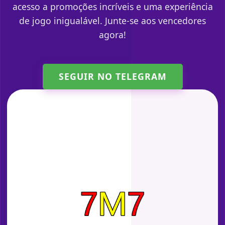
acesso a promoções incríveis e uma experiência
de jogo inigualável. Junte-se aos vencedores
agora!
SEGUIR NO TELEGRAM