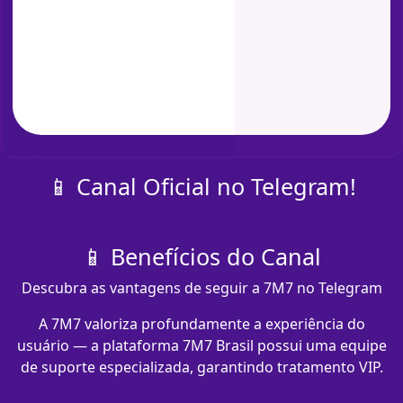
📱 Canal Oficial no Telegram!
📱 Benefícios do Canal
Descubra as vantagens de seguir a 7M7 no Telegram
A 7M7 valoriza profundamente a experiência do
usuário — a plataforma 7M7 Brasil possui uma equipe
de suporte especializada, garantindo tratamento VIP.