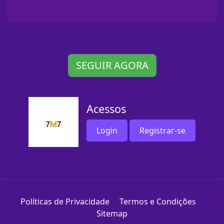
SEGUIR AGORA
Acessos
Login
Registrar-se
Políticas de Privacidade
Termos e Condições
Sitemap