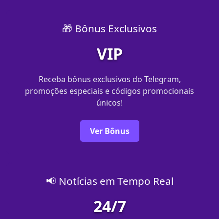
🎁 Bônus Exclusivos
VIP
Receba bônus exclusivos do Telegram,
promoções especiais e códigos promocionais
únicos!
Ver Bônus
📢 Notícias em Tempo Real
24/7