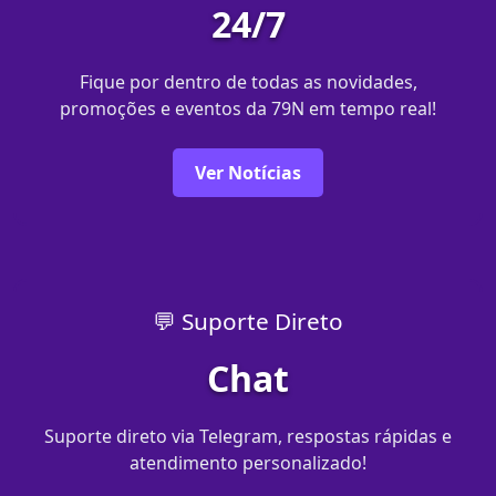
24/7
Fique por dentro de todas as novidades,
promoções e eventos da 79N em tempo real!
Ver Notícias
💬 Suporte Direto
Chat
Suporte direto via Telegram, respostas rápidas e
atendimento personalizado!