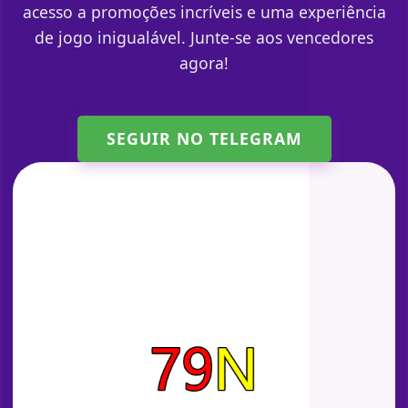
acesso a promoções incríveis e uma experiência
de jogo inigualável. Junte-se aos vencedores
agora!
SEGUIR NO TELEGRAM