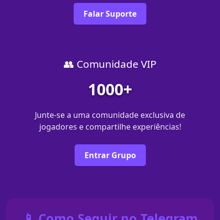
Falar Suporte
👥 Comunidade VIP
1000+
Junte-se a uma comunidade exclusiva de
jogadores e compartilhe experiências!
Entrar Grupo
📱 Como Seguir no Telegram