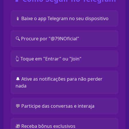
📱 Baixe o app Telegram no seu dispositivo
🔍 Procure por "@79NOficial"
👆 Toque em "Entrar" ou "Join"
🔔 Ative as notificações para não perder
nada
💬 Participe das conversas e interaja
🎁 Receba bônus exclusivos