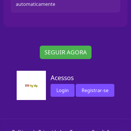
automaticamente
SEGUIR AGORA
Acessos
Login
Registrar-se