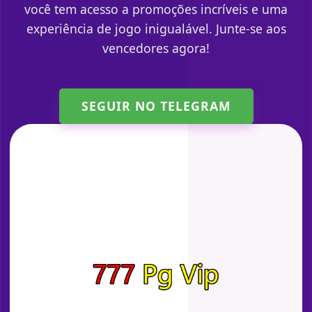
você tem acesso a promoções incríveis e uma
experiência de jogo inigualável. Junte-se aos
vencedores agora!
SEGUIR NO TELEGRAM