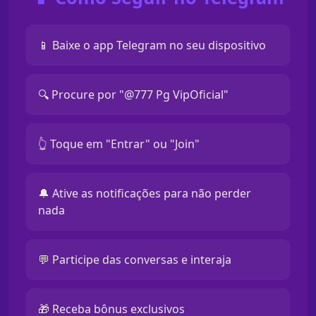
📱 Baixe o app Telegram no seu dispositivo
🔍 Procure por "@777 Pg VipOficial"
👆 Toque em "Entrar" ou "Join"
🔔 Ative as notificações para não perder
nada
💬 Participe das conversas e interaja
🎁 Receba bônus exclusivos