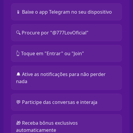
📱 Baixe o app Telegram no seu dispositivo
🔍 Procure por "@777LovOficial"
👆 Toque em "Entrar" ou "Join"
🔔 Ative as notificações para não perder
nada
💬 Participe das conversas e interaja
🎁 Receba bônus exclusivos
automaticamente