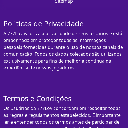
Sitemap
Políticas de Privacidade
A 777Lov valoriza a privacidade de seus usuários e está
empenhada em proteger todas as informações
pessoais fornecidas durante o uso de nossos canais de
comunicação. Todos os dados coletados são utilizados
exclusivamente para fins de melhoria contínua da
experiência de nossos jogadores.
Termos e Condições
Os usuários da 777Lov concordam em respeitar todas
as regras e regulamentos estabelecidos. É importante
ler e entender todos os termos antes de participar de