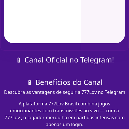
📱 Canal Oficial no Telegram!
📱 Benefícios do Canal
Descubra as vantagens de seguir a 777Lov no Telegram
A plataforma 777Lov Brasil combina jogos
emocionantes com transmissões ao vivo — com a
777Lov , o jogador mergulha em partidas intensas com
apenas um login.