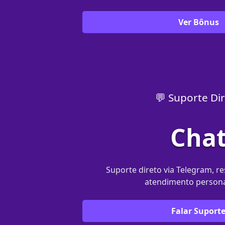
Ver Bônus
💬 Suporte Di
Cha
Suporte direto via Telegram, r
atendimento persona
Falar Suport