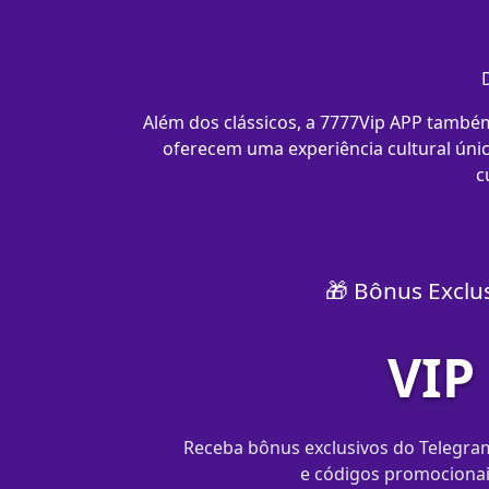
Além dos clássicos, a 7777Vip APP também 
oferecem uma experiência cultural úni
c
🎁 Bônus Exclu
VIP
Receba bônus exclusivos do Telegra
e códigos promocionai