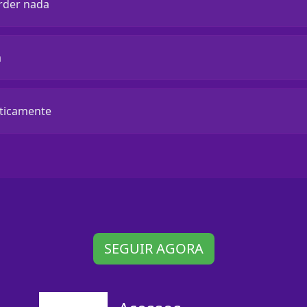
erder nada
a
aticamente
SEGUIR AGORA