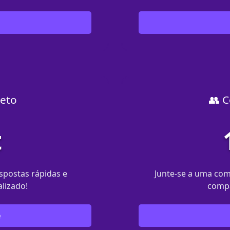
reto
👥 
t
espostas rápidas e
Junte-se a uma com
lizado!
compa
e