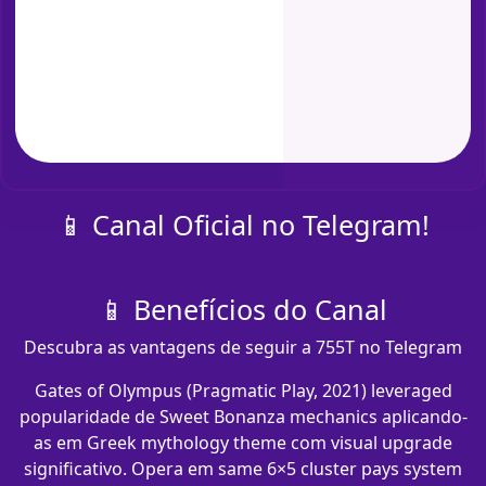
📱 Canal Oficial no Telegram!
📱 Benefícios do Canal
Descubra as vantagens de seguir a 755T no Telegram
Gates of Olympus (Pragmatic Play, 2021) leveraged
popularidade de Sweet Bonanza mechanics aplicando-
as em Greek mythology theme com visual upgrade
significativo. Opera em same 6×5 cluster pays system