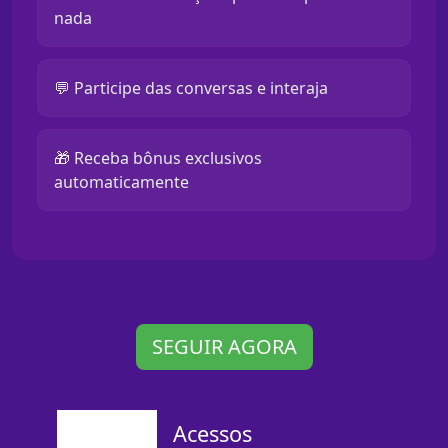
nada
💬 Participe das conversas e interaja
🎁 Receba bônus exclusivos
automaticamente
SEGUIR AGORA
Acessos