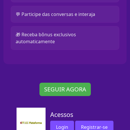
💬 Participe das conversas e interaja
🎁 Receba bônus exclusivos
automaticamente
SEGUIR AGORA
Acessos
Login
Registrar-se