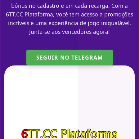
bônus no cadastro e em cada recarga. Com a
6TT.CC Plataforma, você tem acesso a promoções
incríveis e uma experiência de jogo inigualável.
Junte-se aos vencedores agora!
SEGUIR NO TELEGRAM