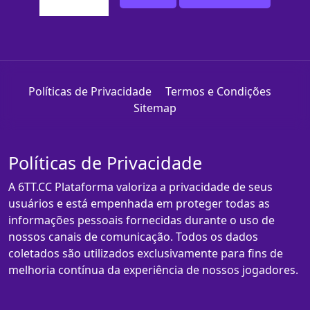
Políticas de Privacidade
Termos e Condições
Sitemap
Políticas de Privacidade
A 6TT.CC Plataforma valoriza a privacidade de seus
usuários e está empenhada em proteger todas as
informações pessoais fornecidas durante o uso de
nossos canais de comunicação. Todos os dados
coletados são utilizados exclusivamente para fins de
melhoria contínua da experiência de nossos jogadores.