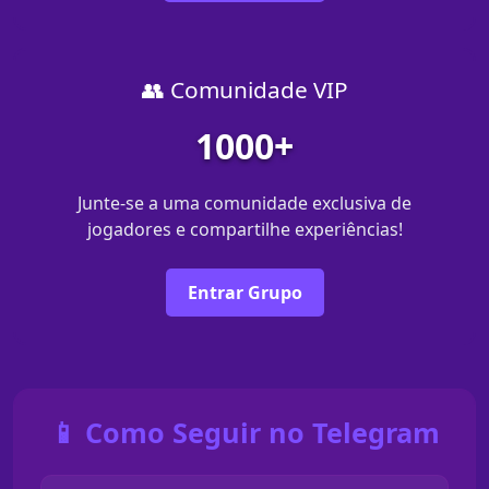
👥 Comunidade VIP
1000+
Junte-se a uma comunidade exclusiva de
jogadores e compartilhe experiências!
Entrar Grupo
📱 Como Seguir no Telegram