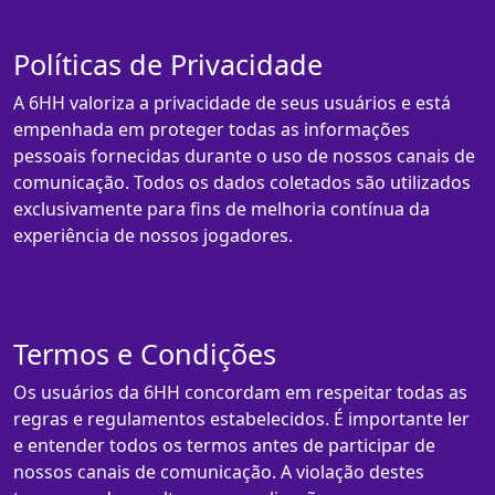
Políticas de Privacidade
A 6HH valoriza a privacidade de seus usuários e está
empenhada em proteger todas as informações
pessoais fornecidas durante o uso de nossos canais de
comunicação. Todos os dados coletados são utilizados
exclusivamente para fins de melhoria contínua da
experiência de nossos jogadores.
Termos e Condições
Os usuários da 6HH concordam em respeitar todas as
regras e regulamentos estabelecidos. É importante ler
e entender todos os termos antes de participar de
nossos canais de comunicação. A violação destes