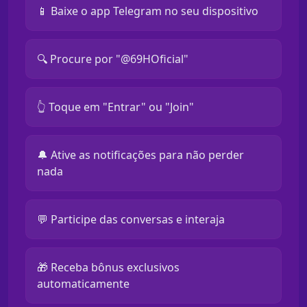
📱 Baixe o app Telegram no seu dispositivo
🔍 Procure por "@69HOficial"
👆 Toque em "Entrar" ou "Join"
🔔 Ative as notificações para não perder
nada
💬 Participe das conversas e interaja
🎁 Receba bônus exclusivos
automaticamente