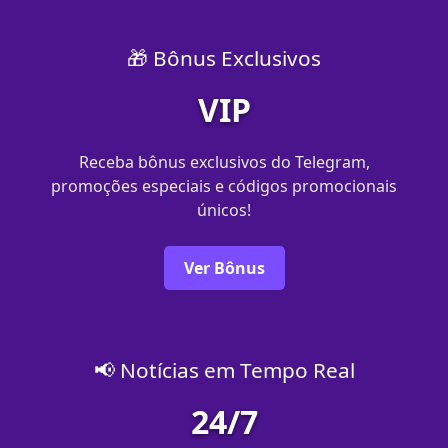
🎁 Bônus Exclusivos
VIP
Receba bônus exclusivos do Telegram,
promoções especiais e códigos promocionais
únicos!
Ver Bônus
📢 Notícias em Tempo Real
24/7