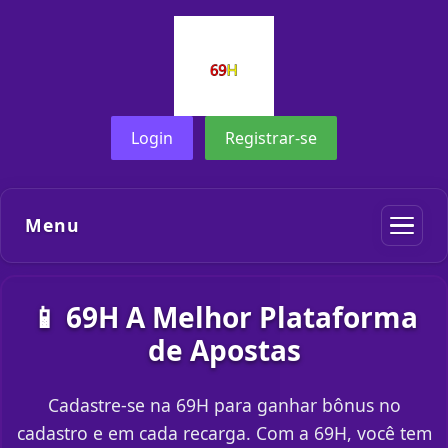
Login
Registrar-se
Menu
📱 69H A Melhor Plataforma
de Apostas
Cadastre-se na 69H para ganhar bônus no
cadastro e em cada recarga. Com a 69H, você tem