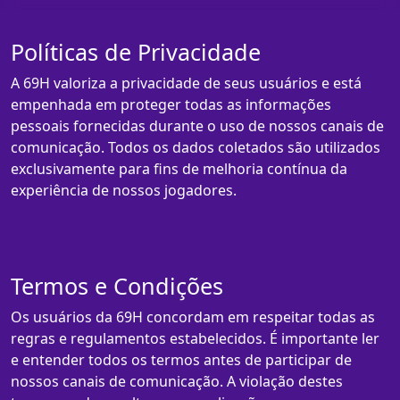
Políticas de Privacidade
A 69H valoriza a privacidade de seus usuários e está
empenhada em proteger todas as informações
pessoais fornecidas durante o uso de nossos canais de
comunicação. Todos os dados coletados são utilizados
exclusivamente para fins de melhoria contínua da
experiência de nossos jogadores.
Termos e Condições
Os usuários da 69H concordam em respeitar todas as
regras e regulamentos estabelecidos. É importante ler
e entender todos os termos antes de participar de
nossos canais de comunicação. A violação destes