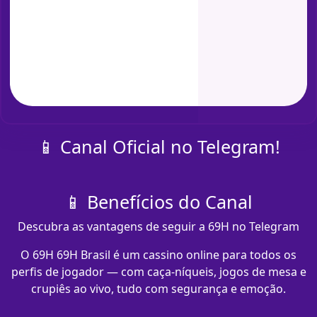
📱 Canal Oficial no Telegram!
📱 Benefícios do Canal
Descubra as vantagens de seguir a 69H no Telegram
O 69H 69H Brasil é um cassino online para todos os
perfis de jogador — com caça-níqueis, jogos de mesa e
crupiês ao vivo, tudo com segurança e emoção.