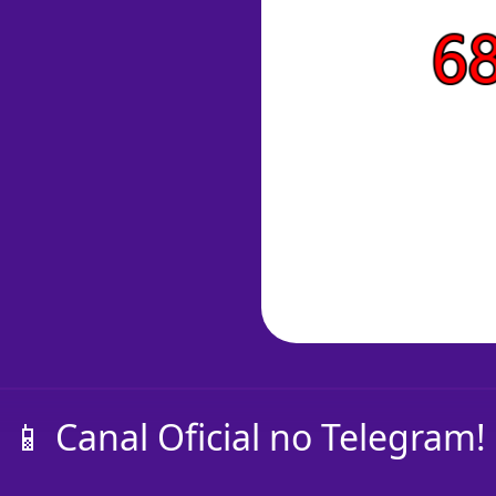
📱 Canal Oficial no Telegram!