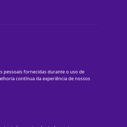
s pessoais fornecidas durante o uso de
elhoria contínua da experiência de nossos