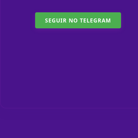
SEGUIR NO TELEGRAM