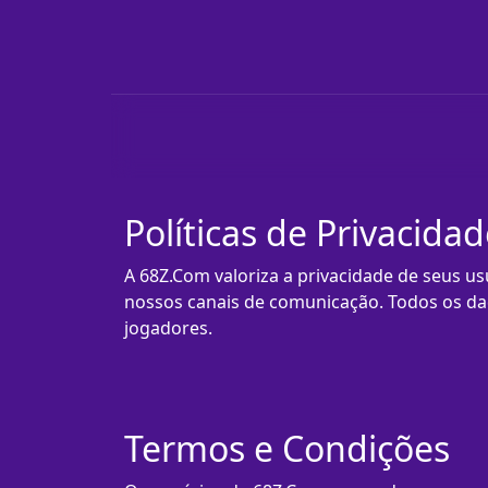
Políticas de Privacida
A 68Z.Com valoriza a privacidade de seus u
nossos canais de comunicação. Todos os dad
jogadores.
Termos e Condições