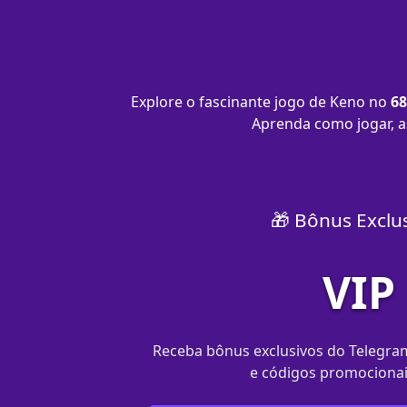
Explore o fascinante jogo de Keno no
6
Aprenda como jogar, a
🎁 Bônus Exclu
VIP
Receba bônus exclusivos do Telegra
e códigos promocionai