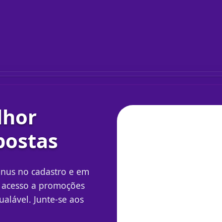
lhor
postas
nus no cadastro e em
 acesso a promoções
ualável. Junte-se aos