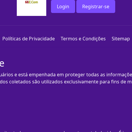
Login
Registrar-se
Políticas de Privacidade
Termos e Condições
Sitemap
de
suários e está empenhada em proteger todas as informaçõe
os coletados são utilizados exclusivamente para fins de m