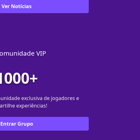
Ver Notícias
Comunidade VIP
1000+
unidade exclusiva de jogadores e
rtilhe experiências!
Entrar Grupo