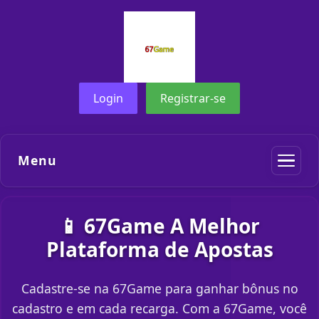
Login
Registrar-se
Menu
📱 67Game A Melhor
Plataforma de Apostas
Cadastre-se na 67Game para ganhar bônus no
cadastro e em cada recarga. Com a 67Game, você