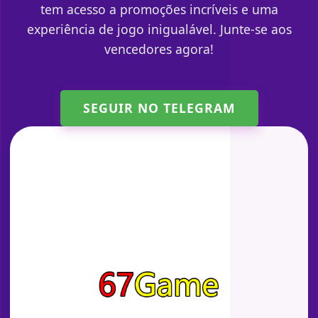
tem acesso a promoções incríveis e uma
experiência de jogo inigualável. Junte-se aos
vencedores agora!
SEGUIR NO TELEGRAM