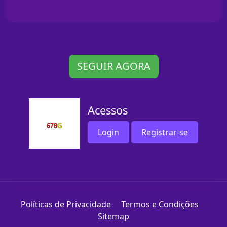
SEGUIR AGORA
Acessos
Login
Registrar-se
Políticas de Privacidade
Termos e Condições
Sitemap