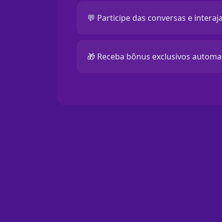
💬 Participe das conversas e interaj
🎁 Receba bônus exclusivos autom