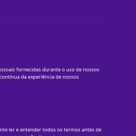
essoais fornecidas durante o uso de nossos
 contínua da experiência de nossos
nte ler e entender todos os termos antes de