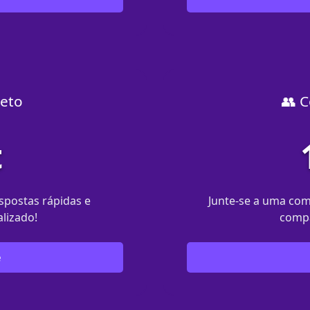
reto
👥 
t
espostas rápidas e
Junte-se a uma com
lizado!
compa
e