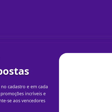
postas
 no cadastro e em cada
 promoções incríveis e
unte-se aos vencedores