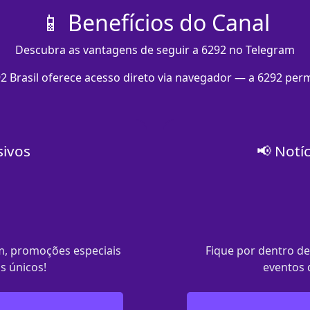
📱 Benefícios do Canal
Descubra as vantagens de seguir a 6292 no Telegram
2 Brasil oferece acesso direto via navegador — a 6292 per
sivos
📢 Notí
m, promoções especiais
Fique por dentro d
s únicos!
eventos 