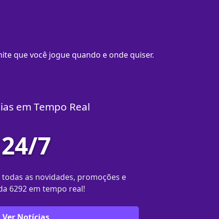
mite que você jogue quando e onde quiser.
cias em Tempo Real
24/7
e todas as novidades, promoções e
da 6292 em tempo real!
Ver Notícias