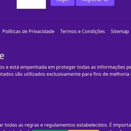
Políticas de Privacidade
Termos e Condições
Sitemap
de
rios e está empenhada em proteger todas as informações p
tados são utilizados exclusivamente para fins de melhoria
 todas as regras e regulamentos estabelecidos. É importa