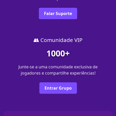
Falar Suporte
👥 Comunidade VIP
1000+
Junte-se a uma comunidade exclusiva de
jogadores e compartilhe experiências!
Entrar Grupo