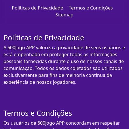
Políticas de Privacidade
Termos e Condições
Sitemap
Políticas de Privacidade
A 600Jogo APP valoriza a privacidade de seus usuários e
está empenhada em proteger todas as informações
pessoais fornecidas durante o uso de nossos canais de
comunicação. Todos os dados coletados são utilizados
exclusivamente para fins de melhoria contínua da
experiência de nossos jogadores.
Termos e Condições
Os usuários da 600Jogo APP concordam em respeitar