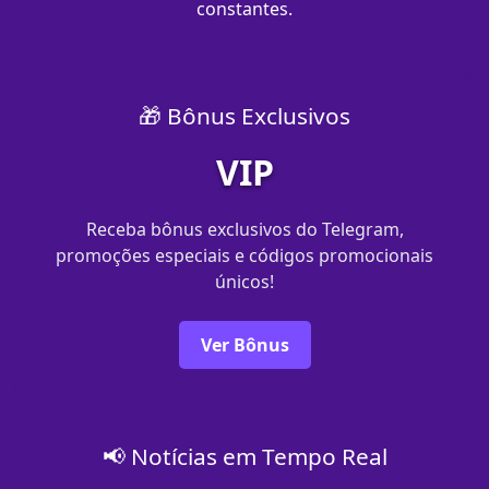
constantes.
🎁 Bônus Exclusivos
VIP
Receba bônus exclusivos do Telegram,
promoções especiais e códigos promocionais
únicos!
Ver Bônus
📢 Notícias em Tempo Real