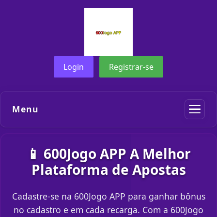
Login
Registrar-se
Menu
📱 600Jogo APP A Melhor
Plataforma de Apostas
Cadastre-se na 600Jogo APP para ganhar bônus
no cadastro e em cada recarga. Com a 600Jogo