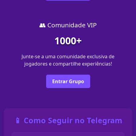
👥 Comunidade VIP
1000+
Junte-se a uma comunidade exclusiva de
jogadores e compartilhe experiências!
Entrar Grupo
📱 Como Seguir no Telegram