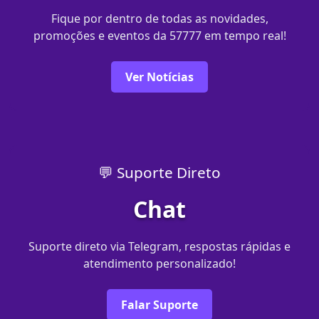
Fique por dentro de todas as novidades,
promoções e eventos da 57777 em tempo real!
Ver Notícias
💬 Suporte Direto
Chat
Suporte direto via Telegram, respostas rápidas e
atendimento personalizado!
Falar Suporte