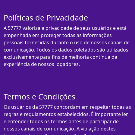
Políticas de Privacidade
A 57777 valoriza a privacidade de seus usuários e está
empenhada em proteger todas as informações
pessoais fornecidas durante o uso de nossos canais de
comunicação. Todos os dados coletados são utilizados
exclusivamente para fins de melhoria contínua da
experiência de nossos jogadores.
Termos e Condições
Os usuários da 57777 concordam em respeitar todas as
regras e regulamentos estabelecidos. É importante ler
e entender todos os termos antes de participar de
nossos canais de comunicação. A violação destes