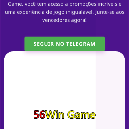
Game, você tem acesso a promoções incríveis e
uma experiência de jogo inigualável. Junte-se aos
vencedores agora!
SEGUIR NO TELEGRAM