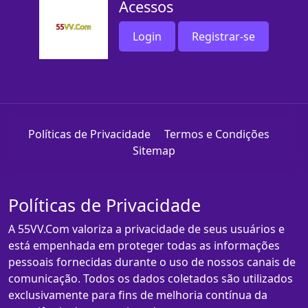
Acessos
Login
Registrar-se
Políticas de Privacidade
Termos e Condições
Sitemap
Políticas de Privacidade
A 55VV.Com valoriza a privacidade de seus usuários e
está empenhada em proteger todas as informações
pessoais fornecidas durante o uso de nossos canais de
comunicação. Todos os dados coletados são utilizados
exclusivamente para fins de melhoria contínua da