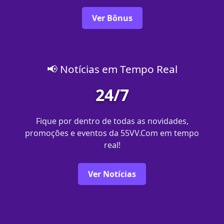
Ver Bônus
📢 Notícias em Tempo Real
24/7
Fique por dentro de todas as novidades,
promoções e eventos da 55VV.Com em tempo
real!
Ver Notícias