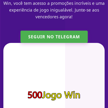
Win, você tem acesso a promoções incríveis e uma
experiência de jogo inigualável. Junte-se aos
vencedores agora!
SEGUIR NO TELEGRAM