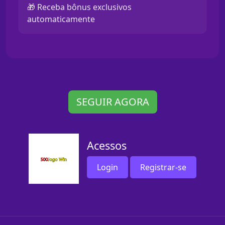
🎁 Receba bônus exclusivos
automaticamente
SEGUIR AGORA
Acessos
Login
Registrar-se