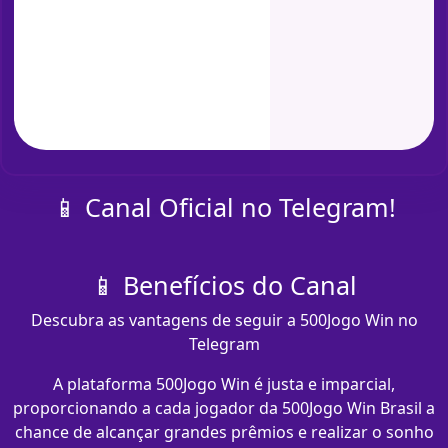
📱 Canal Oficial no Telegram!
📱 Benefícios do Canal
Descubra as vantagens de seguir a 500Jogo Win no
Telegram
A plataforma 500Jogo Win é justa e imparcial,
proporcionando a cada jogador da 500Jogo Win Brasil a
chance de alcançar grandes prêmios e realizar o sonho