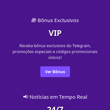
🎁 Bônus Exclusivos
VIP
Receba bônus exclusivos do Telegram,
promoções especiais e códigos promocionais
únicos!
Ver Bônus
📢 Notícias em Tempo Real
24/7