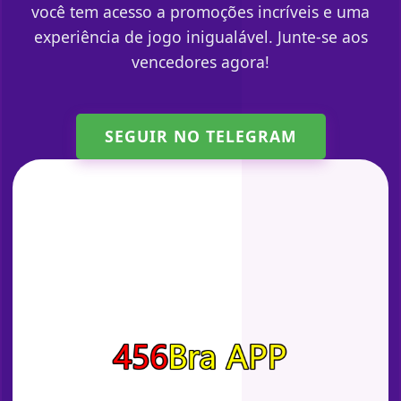
você tem acesso a promoções incríveis e uma
experiência de jogo inigualável. Junte-se aos
vencedores agora!
SEGUIR NO TELEGRAM