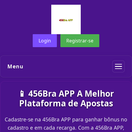
Login
Registrar-se
Menu
📱 456Bra APP A Melhor
Plataforma de Apostas
Cadastre-se na 456Bra APP para ganhar bônus no
cadastro e em cada recarga. Com a 456Bra APP,