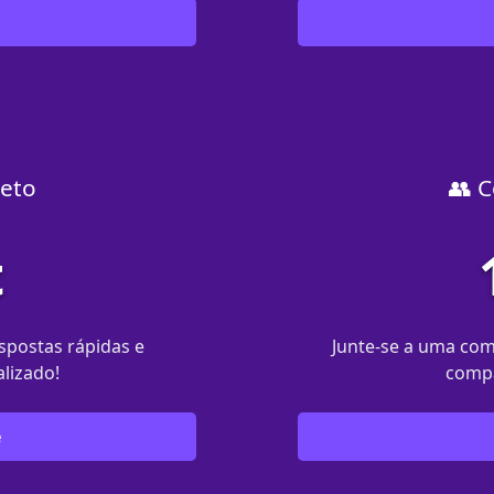
reto
👥 
t
espostas rápidas e
Junte-se a uma com
lizado!
compa
e