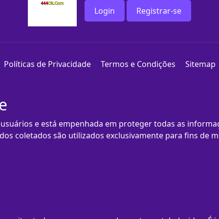
Login
Registrar-se
Políticas de Privacidade
Termos e Condições
Sitemap
de
s usuários e está empenhada em proteger todas as informa
os coletados são utilizados exclusivamente para fins de m