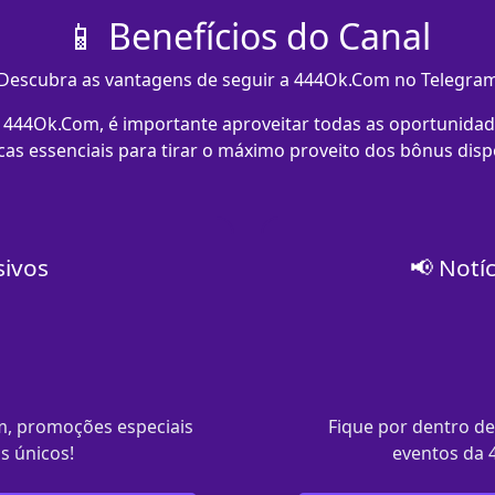
📱 Benefícios do Canal
Descubra as vantagens de seguir a 444Ok.Com no Telegra
 444Ok.Com, é importante aproveitar todas as oportunidade
icas essenciais para tirar o máximo proveito dos bônus dis
sivos
📢 Notí
m, promoções especiais
Fique por dentro d
s únicos!
eventos da 