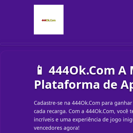
📱 444Ok.Com A 
Plataforma de A
Cadastre-se na 444Ok.Com para ganhar
cada recarga. Com a 444Ok.Com, você 
incríveis e uma experiência de jogo inig
vencedores agora!