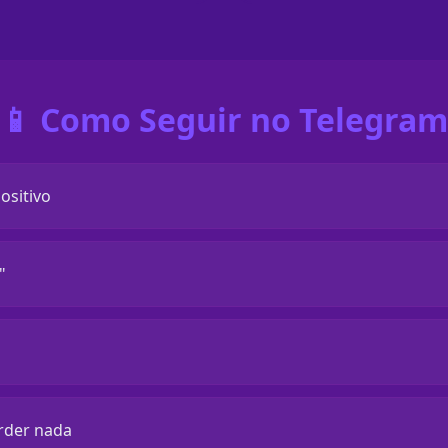
📱 Como Seguir no Telegram
ositivo
"
erder nada