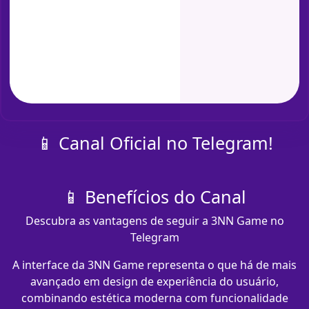
📱 Canal Oficial no Telegram!
📱 Benefícios do Canal
Descubra as vantagens de seguir a 3NN Game no
Telegram
A interface da 3NN Game representa o que há de mais
avançado em design de experiência do usuário,
combinando estética moderna com funcionalidade