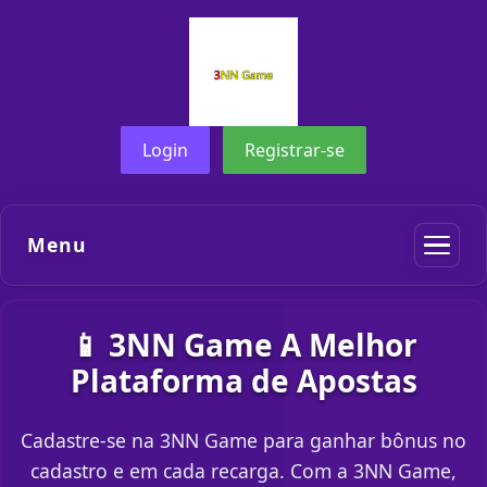
Login
Registrar-se
Menu
📱 3NN Game A Melhor
Plataforma de Apostas
Cadastre-se na 3NN Game para ganhar bônus no
cadastro e em cada recarga. Com a 3NN Game,