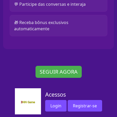
💬 Participe das conversas e interaja
🎁 Receba bônus exclusivos
automaticamente
SEGUIR AGORA
Acessos
Login
Registrar-se