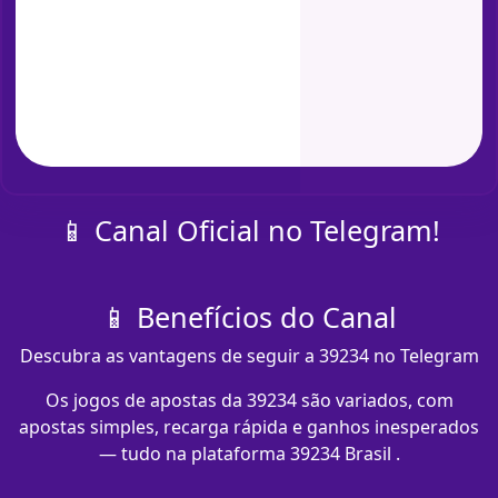
📱 Canal Oficial no Telegram!
📱 Benefícios do Canal
Descubra as vantagens de seguir a 39234 no Telegram
Os jogos de apostas da 39234 são variados, com
apostas simples, recarga rápida e ganhos inesperados
— tudo na plataforma 39234 Brasil .