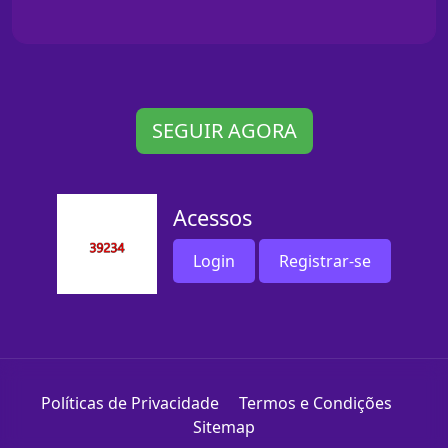
SEGUIR AGORA
Acessos
Login
Registrar-se
Políticas de Privacidade
Termos e Condições
Sitemap