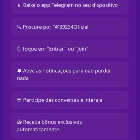
📱 Baixe o app Telegram no seu dispositivo
🔍 Procure por "@39234Oficial"
👆 Toque em "Entrar" ou "Join"
🔔 Ative as notificações para não perder
nada
💬 Participe das conversas e interaja
🎁 Receba bônus exclusivos
automaticamente