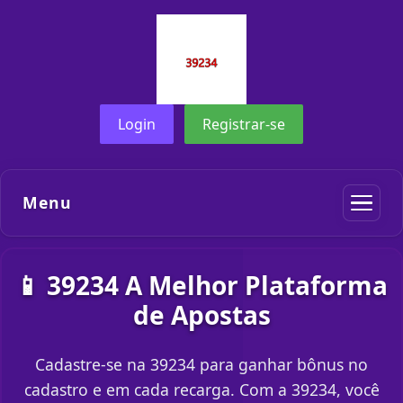
Login
Registrar-se
Menu
📱 39234 A Melhor Plataforma
de Apostas
Cadastre-se na 39234 para ganhar bônus no
cadastro e em cada recarga. Com a 39234, você