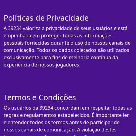
Políticas de Privacidade
A 39234 valoriza a privacidade de seus usuários e está
empenhada em proteger todas as informações
pessoais fornecidas durante o uso de nossos canais de
comunicação. Todos os dados coletados são utilizados
exclusivamente para fins de melhoria contínua da
experiência de nossos jogadores.
Termos e Condições
Os usuários da 39234 concordam em respeitar todas as
regras e regulamentos estabelecidos. É importante ler
e entender todos os termos antes de participar de
nossos canais de comunicação. A violação destes