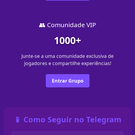
👥 Comunidade VIP
1000+
Junte-se a uma comunidade exclusiva de
jogadores e compartilhe experiências!
Entrar Grupo
📱 Como Seguir no Telegram