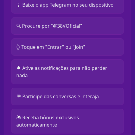
📱 Baixe o app Telegram no seu dispositivo
🔍 Procure por "@38VOficial"
👆 Toque em "Entrar" ou "Join"
🔔 Ative as notificações para não perder
nada
💬 Participe das conversas e interaja
🎁 Receba bônus exclusivos
automaticamente