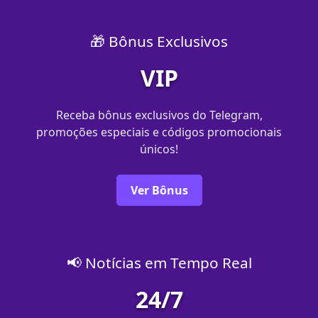
🎁 Bônus Exclusivos
VIP
Receba bônus exclusivos do Telegram,
promoções especiais e códigos promocionais
únicos!
Ver Bônus
📢 Notícias em Tempo Real
24/7