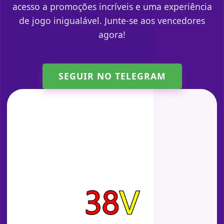
acesso a promoções incríveis e uma experiência
de jogo inigualável. Junte-se aos vencedores
agora!
SEGUIR NO TELEGRAM