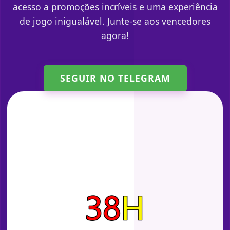
acesso a promoções incríveis e uma experiência
de jogo inigualável. Junte-se aos vencedores
agora!
SEGUIR NO TELEGRAM