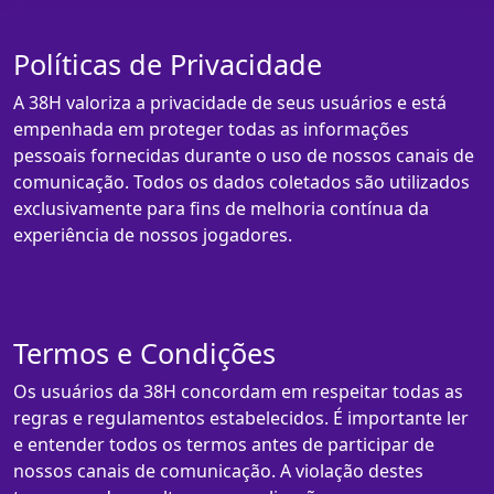
Políticas de Privacidade
A 38H valoriza a privacidade de seus usuários e está
empenhada em proteger todas as informações
pessoais fornecidas durante o uso de nossos canais de
comunicação. Todos os dados coletados são utilizados
exclusivamente para fins de melhoria contínua da
experiência de nossos jogadores.
Termos e Condições
Os usuários da 38H concordam em respeitar todas as
regras e regulamentos estabelecidos. É importante ler
e entender todos os termos antes de participar de
nossos canais de comunicação. A violação destes