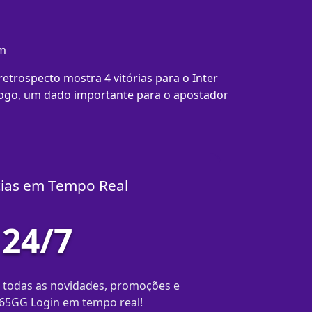
am
 retrospecto mostra 4 vitórias para o Inter
 jogo, um dado importante para o apostador
cias em Tempo Real
24/7
e todas as novidades, promoções e
65GG Login em tempo real!