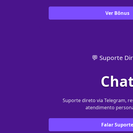
Ver Bônus
💬 Suporte Di
Cha
Suporte direto via Telegram, r
atendimento persona
Falar Suport