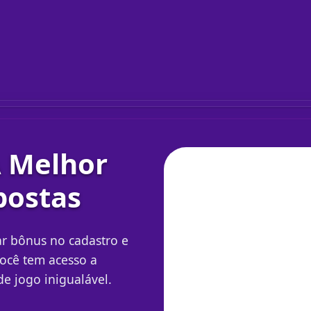
A Melhor
postas
r bônus no cadastro e
ocê tem acesso a
e jogo inigualável.