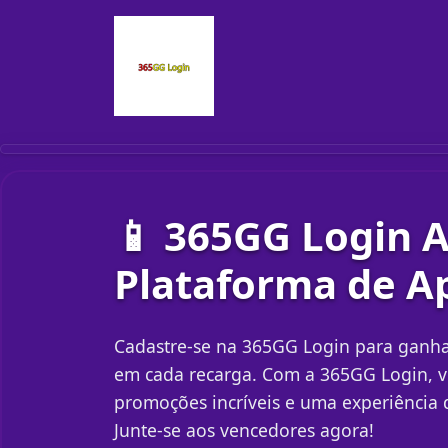
📱 365GG Login 
Plataforma de A
Cadastre-se na 365GG Login para ganha
em cada recarga. Com a 365GG Login, v
promoções incríveis e uma experiência d
Junte-se aos vencedores agora!