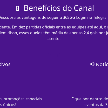
📱 Benefícios do Canal
escubra as vantagens de seguir a 365GG Login no Telegr
dente. Em dez partidas oficiais entre as equipes até aqui, o
 Além disso, esses duelos têm média de apenas 2,4 gols por
atento.
sivos
📢 Notí
m, promoções especiais
Fique por dentro d
s únicos!
eventos da 3