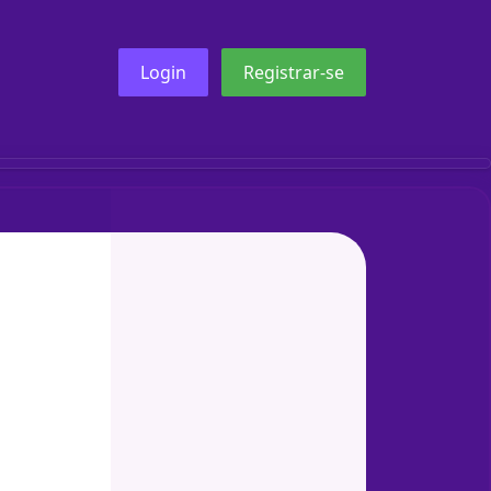
Login
Registrar-se