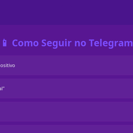
📱 Como Seguir no Telegram
ositivo
l"