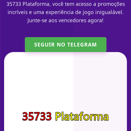
35733 Plataforma, você tem acesso a promoções
incríveis e uma experiência de jogo inigualável.
Junte-se aos vencedores agora!
SEGUIR NO TELEGRAM