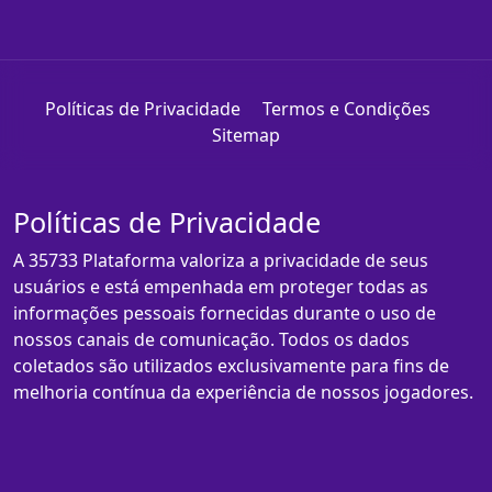
Políticas de Privacidade
Termos e Condições
Sitemap
Políticas de Privacidade
A 35733 Plataforma valoriza a privacidade de seus
usuários e está empenhada em proteger todas as
informações pessoais fornecidas durante o uso de
nossos canais de comunicação. Todos os dados
coletados são utilizados exclusivamente para fins de
melhoria contínua da experiência de nossos jogadores.