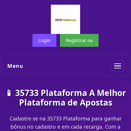
Login
Registrar-se
Menu
📱 35733 Plataforma A Melhor
Plataforma de Apostas
Cadastre-se na 35733 Plataforma para ganhar
bônus no cadastro e em cada recarga. Com a