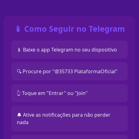
📱 Como Seguir no Telegram
📱 Baixe o app Telegram no seu dispositivo
🔍 Procure por "@35733 PlataformaOficial"
👆 Toque em "Entrar" ou "Join"
🔔 Ative as notificações para não perder
nada