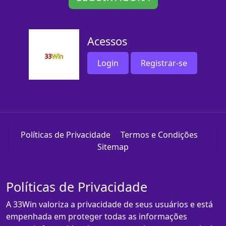
Acessos
Login
Registrar-se
Políticas de Privacidade
Termos e Condições
Sitemap
Políticas de Privacidade
A 33Win valoriza a privacidade de seus usuários e está
empenhada em proteger todas as informações