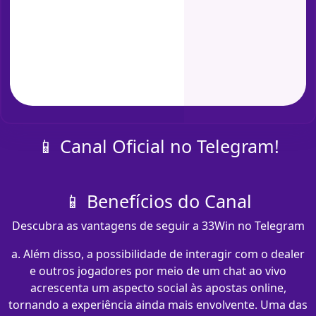
📱 Canal Oficial no Telegram!
📱 Benefícios do Canal
Descubra as vantagens de seguir a 33Win no Telegram
a. Além disso, a possibilidade de interagir com o dealer
e outros jogadores por meio de um chat ao vivo
acrescenta um aspecto social às apostas online,
tornando a experiência ainda mais envolvente. Uma das