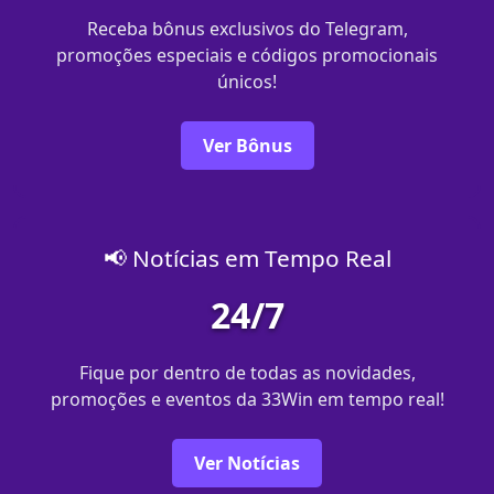
Receba bônus exclusivos do Telegram,
promoções especiais e códigos promocionais
únicos!
Ver Bônus
📢 Notícias em Tempo Real
24/7
Fique por dentro de todas as novidades,
promoções e eventos da 33Win em tempo real!
Ver Notícias