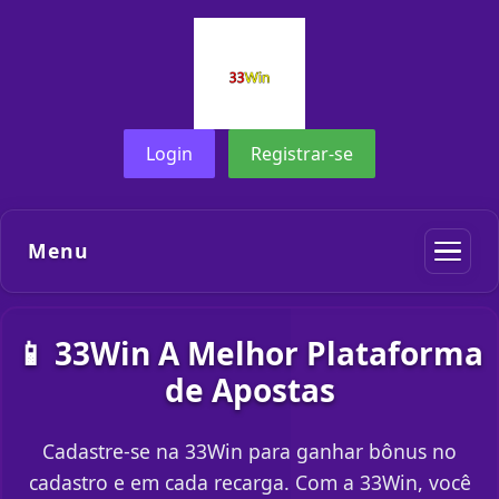
Login
Registrar-se
Menu
📱 33Win A Melhor Plataforma
de Apostas
Cadastre-se na 33Win para ganhar bônus no
cadastro e em cada recarga. Com a 33Win, você