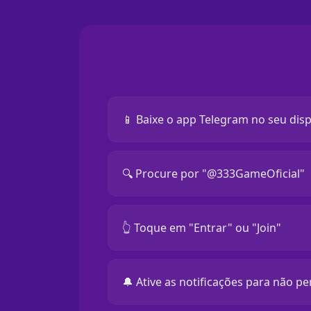
📱 Baixe o app Telegram no seu disp
🔍 Procure por "@333GameOficial"
👆 Toque em "Entrar" ou "Join"
🔔 Ative as notificações para não p