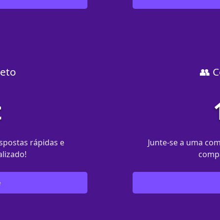
reto
👥 
t
espostas rápidas e
Junte-se a uma com
lizado!
compa
e