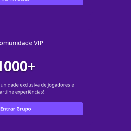
Comunidade VIP
1000+
unidade exclusiva de jogadores e
rtilhe experiências!
Entrar Grupo