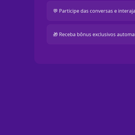
💬 Participe das conversas e interaj
🎁 Receba bônus exclusivos autom