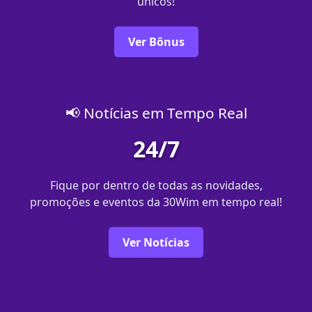
únicos!
Ver Bônus
📢 Notícias em Tempo Real
24/7
Fique por dentro de todas as novidades,
promoções e eventos da 30Wim em tempo real!
Ver Notícias