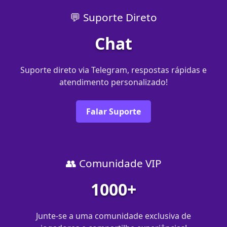
💬 Suporte Direto
Chat
Suporte direto via Telegram, respostas rápidas e
atendimento personalizado!
Falar Suporte
👥 Comunidade VIP
1000+
Junte-se a uma comunidade exclusiva de