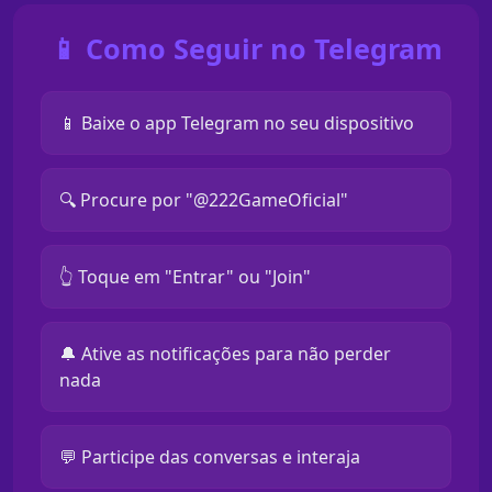
📱 Como Seguir no Telegram
📱 Baixe o app Telegram no seu dispositivo
🔍 Procure por "@222GameOficial"
👆 Toque em "Entrar" ou "Join"
🔔 Ative as notificações para não perder
nada
💬 Participe das conversas e interaja