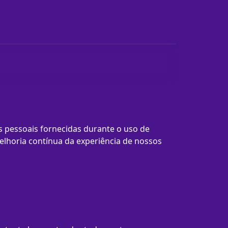
s pessoais fornecidas durante o uso de
elhoria contínua da experiência de nossos