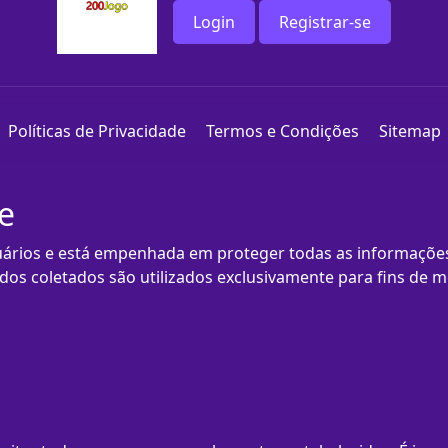
Login
Registrar-se
Políticas de Privacidade
Termos e Condições
Sitemap
de
suários e está empenhada em proteger todas as informaçõe
os coletados são utilizados exclusivamente para fins de m