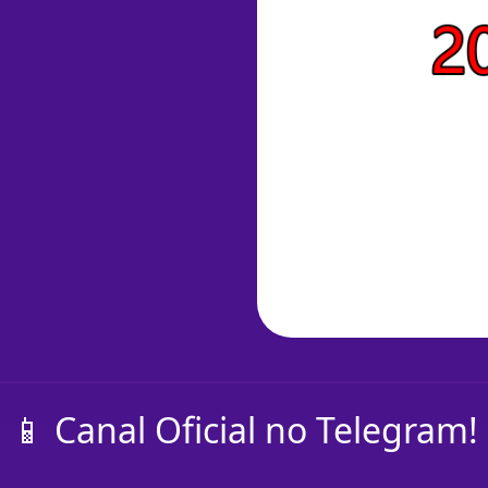
📱 Canal Oficial no Telegram!