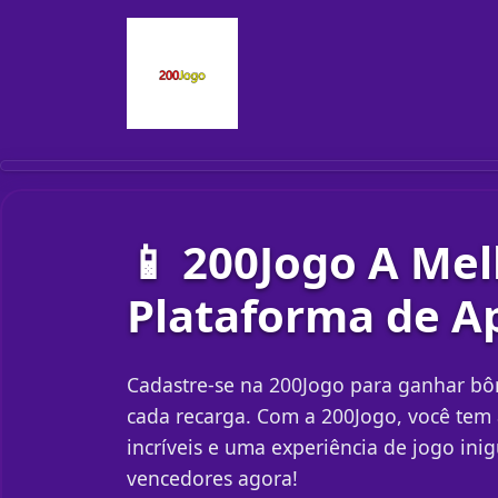
📱 200Jogo A Me
Plataforma de A
Cadastre-se na 200Jogo para ganhar bô
cada recarga. Com a 200Jogo, você tem
incríveis e uma experiência de jogo inig
vencedores agora!