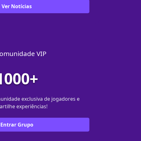
Ver Notícias
Comunidade VIP
1000+
unidade exclusiva de jogadores e
rtilhe experiências!
Entrar Grupo