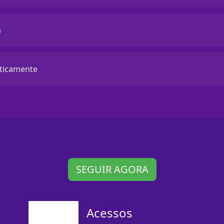
a
aticamente
SEGUIR AGORA
Acessos