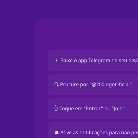
📱 Baixe o app Telegram no seu disp
🔍 Procure por "@200JogoOficial"
👆 Toque em "Entrar" ou "Join"
🔔 Ative as notificações para não p