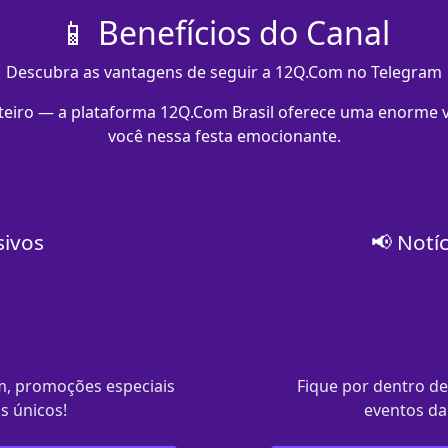
📱 Benefícios do Canal
Descubra as vantagens de seguir a 12Q.Com no Telegram
eiro — a plataforma 12Q.Com Brasil oferece uma enorme v
você nessa festa emocionante.
sivos
📢 Notí
m, promoções especiais
Fique por dentro d
s únicos!
eventos da