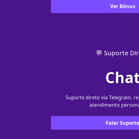
Ver Bônus
💬 Suporte Di
Cha
Suporte direto via Telegram, r
atendimento persona
Falar Suport