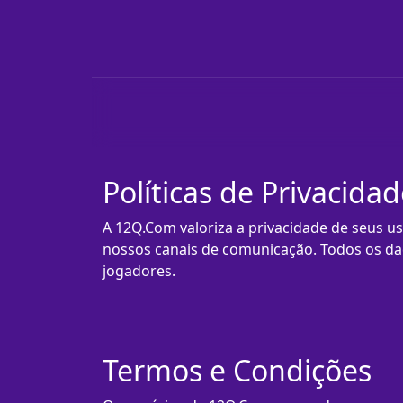
Políticas de Privacida
A 12Q.Com valoriza a privacidade de seus 
nossos canais de comunicação. Todos os dad
jogadores.
Termos e Condições