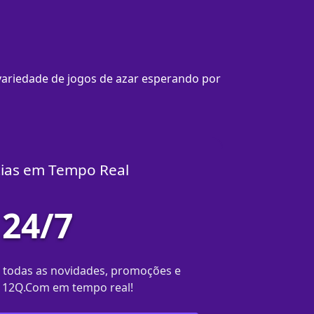
ariedade de jogos de azar esperando por
cias em Tempo Real
24/7
e todas as novidades, promoções e
 12Q.Com em tempo real!