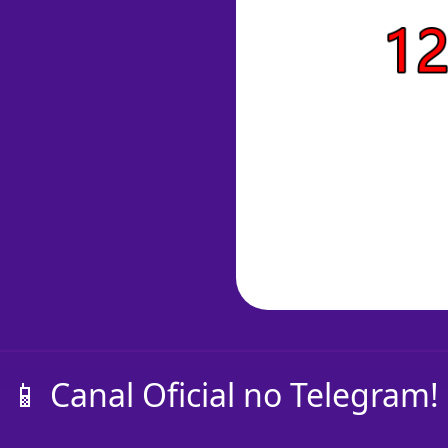
📱 Canal Oficial no Telegram!