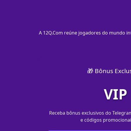
A 12Q.Com reúne jogadores do mundo int
🎁 Bônus Exclu
VIP
Receba bônus exclusivos do Telegra
e códigos promocionai