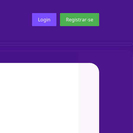
Login
Registrar-se