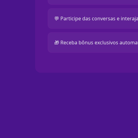
💬 Participe das conversas e interaj
🎁 Receba bônus exclusivos autom